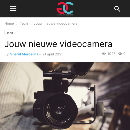
Home
Tech
Jouw nieuwe videocamera
Tech
Jouw nieuwe videocamera
1027
0
By
Sheryl Mercelina
-
21 april 2021