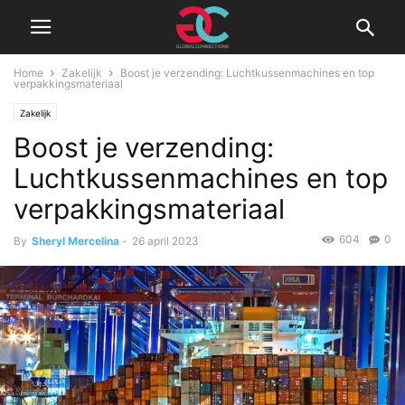
Home
Zakelijk
Boost je verzending: Luchtkussenmachines en top
verpakkingsmateriaal
Zakelijk
Boost je verzending:
Luchtkussenmachines en top
verpakkingsmateriaal
604
0
By
Sheryl Mercelina
-
26 april 2023