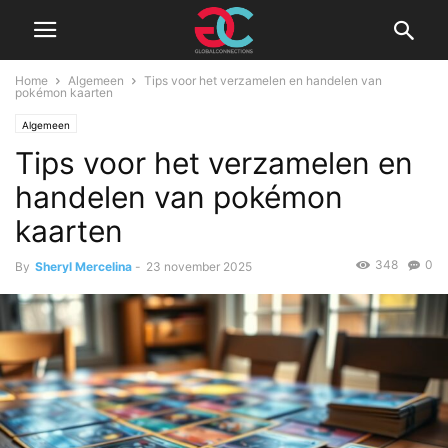
Home
Algemeen
Tips voor het verzamelen en handelen van
pokémon kaarten
Algemeen
Tips voor het verzamelen en
handelen van pokémon
kaarten
348
0
By
Sheryl Mercelina
-
23 november 2025