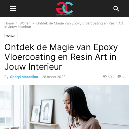
Home
Wonen
Ontdek de Magie van Epoxy Vloercoating en Resin Art
in Jouw Interieur
Wonen
Ontdek de Magie van Epoxy
Vloercoating en Resin Art in
Jouw Interieur
623
0
By
Sheryl Mercelina
-
28 maart 2023