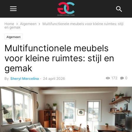
Home
Algemeen
Multifunctionele meubels voor kleine ruimtes: stijl
en gemak
Algemeen
Multifunctionele meubels
voor kleine ruimtes: stijl en
gemak
172
0
By
Sheryl Mercelina
-
24 april 2026