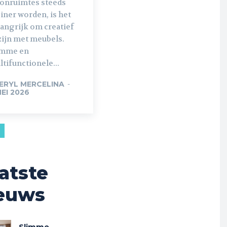
onruimtes steeds
iner worden, is het
langrijk om creatief
zijn met meubels.
imme en
tifunctionele...
ERYL MERCELINA
-
MEI 2026
atste
euws
Slimme