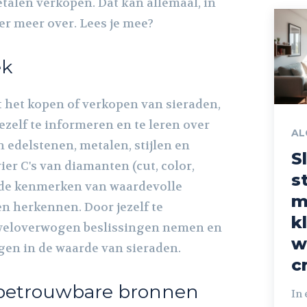
talen verkopen. Dat kan allemaal, in
 er meer over. Lees je mee?
ek
t het kopen of verkopen van sieraden,
jezelf te informeren en te leren over
AL
 edelstenen, metalen, stijlen en
S
ier C's van diamanten (cut, color,
st
er de kenmerken van waardevolle
m
n herkennen. Door jezelf te
k
 weloverwogen beslissingen nemen en
w
jgen in de waarde van sieraden.
c
betrouwbare bronnen
In