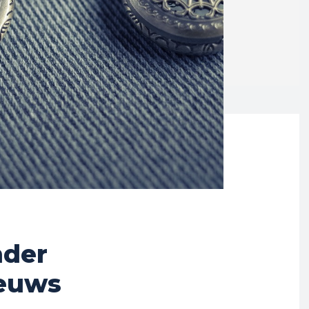
der
euws