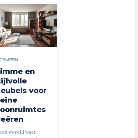
GEMEEN
limme en
ijlvolle
eubels voor
leine
oonruimtes
reëren
 een wereld waar