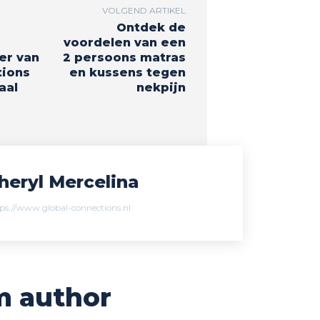
VOLGEND ARTIKEL
Ontdek de
voordelen van een
er van
2 persoons matras
tions
en kussens tegen
aal
nekpijn
heryl Mercelina
ps://www.global-connections.nl
m author