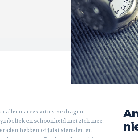
An
n alleen accessoires; ze dragen
symboliek en schoonheid met zich mee.
ni
ieraden hebben of juist sieraden en