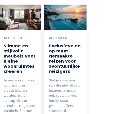
ALGEMEEN
ALGEMEEN
Slimme en
Exclusieve en
stijlvolle
op maat
meubels voor
gemaakte
kleine
reizen voor
woonruimtes
avontuurlijke
creëren
reizigers
In een wereld waar
Stel je voor, een
woonruimtes
reis die niet alleen
steeds kleiner
luxueus is, maar
worden, is het
ook speciaal voor
belangrijk om
jou op maat
creatief te zijn met
gemaakt. Geen
meubels. Slimme
standaard...