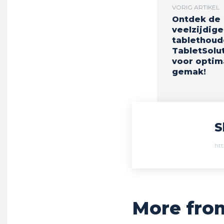
VORIG ARTIKEL
Ontdek de
veelzijdige
tablethoud
TabletSolu
voor optim
gemak!
S
htt
More fro