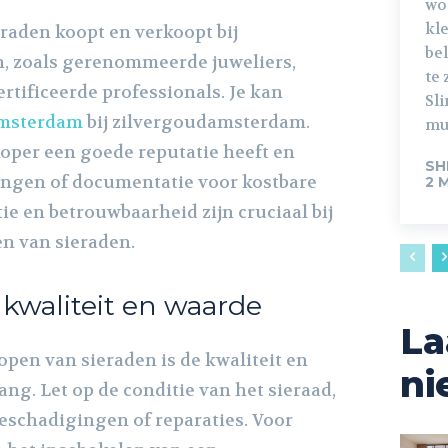
wo
kle
eraden koopt en verkoopt bij
be
, zoals gerenommeerde juweliers,
te 
rtificeerde professionals. Je kan
Sl
Amsterdam
bij zilvergoudamsterdam.
mul
koper een goede reputatie heeft en
SH
ringen of documentatie voor kostbare
2 
ie en betrouwbaarheid zijn cruciaal bij
n van sieraden.
kwaliteit en waarde
La
open van sieraden is de kwaliteit en
ni
ng. Let op de conditie van het sieraad,
beschadigingen of reparaties. Voor