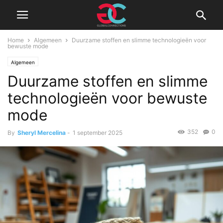
Home
Algemeen
Duurzame stoffen en slimme technologieën voor
bewuste mode
Algemeen
Duurzame stoffen en slimme
technologieën voor bewuste
mode
352
0
By
Sheryl Mercelina
-
1 september 2025